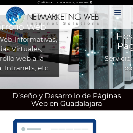
Previous
Teléfonos: GDL
33 3826 5976
,
33 1566 9661
Toggle
navigat
Hospedaje de
Páginas Web
Servicio de Web Hosting
con CPANEL
Diseño y Desarrollo de Páginas
Web en Guadalajara